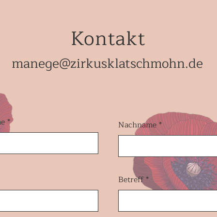
Kontakt
manege@zirkusklatschmohn.de
me
Nachname
Betreff